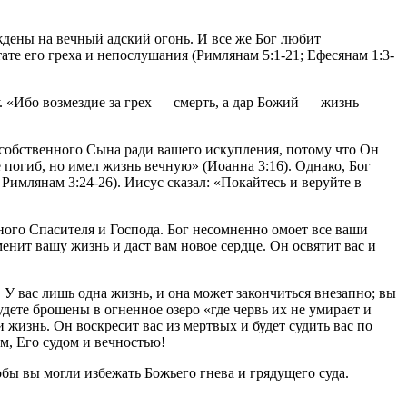
уждены на вечный адский огонь. И все же Бог любит
ате его греха и непослушания (Римлянам 5:1-21; Ефесянам 1:3-
. «Ибо возмездие за грех — смерть, а дар Божий — жизнь
о собственного Сына ради вашего искупления, потому что Он
 погиб, но имел жизнь вечную» (Иоанна 3:16). Однако, Бог
 Римлянам 3:24-26). Иисус сказал: «Покайтесь и веруйте в
чного Спасителя и Господа. Бог несомненно омоет все ваши
енит вашу жизнь и даст вам новое сердце. Он освятит вас и
 У вас лишь одна жизнь, и она может закончиться внезапно; вы
удете брошены в огненное озеро «где червь их не умирает и
 жизнь. Он воскресит вас из мертвых и будет судить вас по
ом, Его судом и вечностью!
бы вы могли избежать Божьего гнева и грядущего суда.