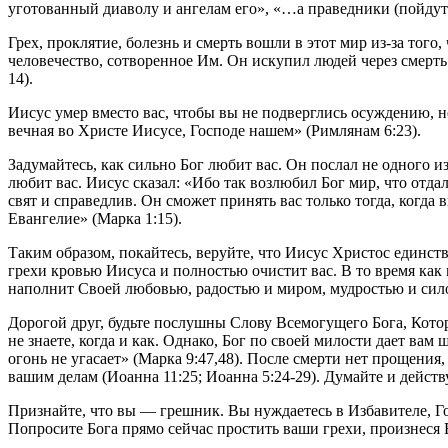
уготованный диаволу и ангелам его», «…а праведники (пойдут)
Грех, проклятие, болезнь и смерть вошли в этот мир из-за тог
человечество, сотворенное Им. Он искупил людей через смерть
14).
Иисус умер вместо вас, чтобы вы не подверглись осуждению, но
вечная во Христе Иисусе, Господе нашем» (Римлянам 6:23).
Задумайтесь, как сильно Бог любит вас. Он послал не одного и
любит вас. Иисус сказал: «Ибо так возлюбил Бог мир, что отд
свят и справедлив. Он сможет принять вас только тогда, когда 
Евангелие» (Марка 1:15).
Таким образом, покайтесь, веруйте, что Иисус Христос единст
грехи кровью Иисуса и полностью очистит вас. В то время как 
наполнит Своей любовью, радостью и миром, мудростью и силой
Дорогой друг, будьте послушны Слову Всемогущего Бога, Которы
не знаете, когда и как. Однако, Бог по своей милости дает вам
огонь не угасает» (Марка 9:47,48). После смерти нет прощения,
вашим делам (Иоанна 11:25; Иоанна 5:24-29). Думайте и действ
Признайте, что вы — грешник. Вы нуждаетесь в Избавителе, Го
Попросите Бога прямо сейчас простить ваши грехи, произнеся Е