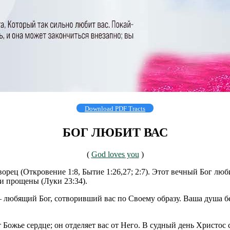
Download PDF Tracts
БОГ ЛЮБИТ ВАС
(
God loves you
)
орец (Откровение 1:8, Бытие 1:26,27; 2:7). Этот вечный Бог люб
и прощены (Луки 23:34).
 любящий Бог, сотворивший вас по Своему образу. Ваша душа бес
т Божье сердце; он отделяет вас от Него. В судный день Христос