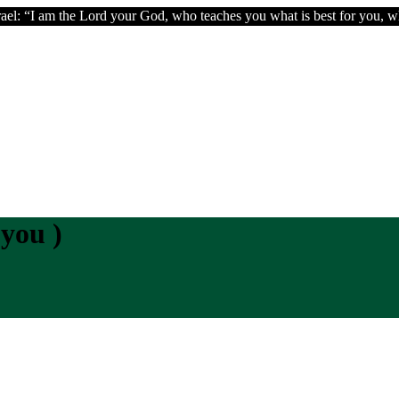
el: “I am the Lord your God, who teaches you what is best for you, wh
you )