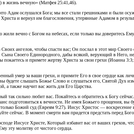
 в жизнь вечную» (Матфея 25:41,46).
о, что Адам ослушался Бога; мы все стали грешниками и были ос
 Христа и вернул им благословения, утерянные Адамом в результ
 жили вечно с Богом на небесах, если только вы доверитесь Ему
з Своих ангелов, чтобы спасти вас; Он послал в этот мир Своег
ал Сына Своего Единородного, дабы всякий, верующий в Него, не
вы покаетесь и примете жертву Христа за свои грехи (Иоанна 3:3;
венный умер за ваши грехи, и примите Его в свое сердце как ли
вы будете слышать Божье Слово и слушаться его, Святой Дух изм
, а также научит вас жить для Его Царства.
й так сильно любит вас. Покайтесь и обратитесь к Богу сейчас.
 шанс подготовиться к вечности. Не имея Божьего прощения, вы б
 только Божий суд (Евреям 9:27). Иисус Христос — воскресение и
уйте сейчас. В момент смерти вам придется предстать перед Бог
споде Иисусе Христе, Который избавит вас от ваших грехов, что
му эту молитву от чистого сердца.