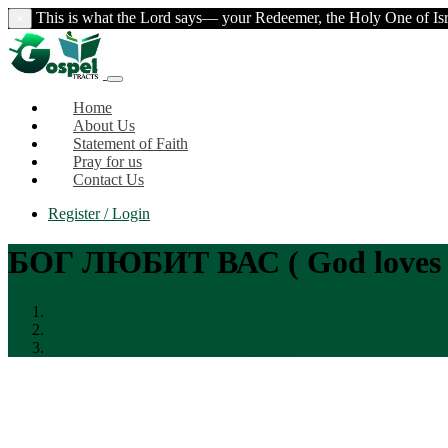
This is what the Lord says— your Redeemer, the Holy One of Isra
×
Home
About Us
Statement of Faith
Pray for us
Contact Us
Register / Login
БОГ ЛЮБИТ ВАС ( God loves 
Home
Posts
БОГ ЛЮБИТ ВАС ( God loves you )