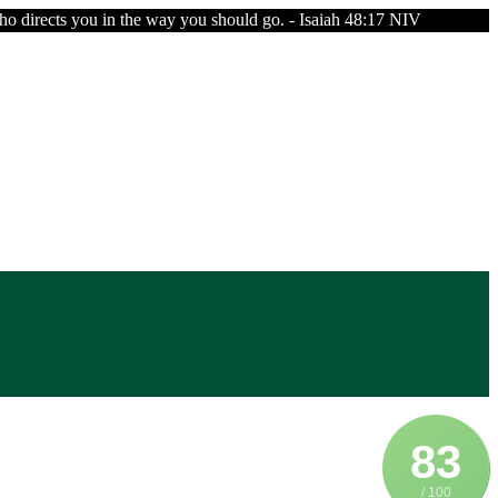
o directs you in the way you should go. - Isaiah 48:17 NIV
83
/ 100