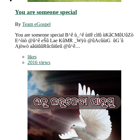
You are someone special
By
Team eGospel
You are someone special B^ê ù_^ê ùifê cìfû ùKâCMûUûZò
E^òiò @û^ê eŠû Lae KûMR _Wÿò @ûAcûùiG ûG´û
Ajòwò aâúiûûRûcûiûeû @û^ê…
likes
2016 views