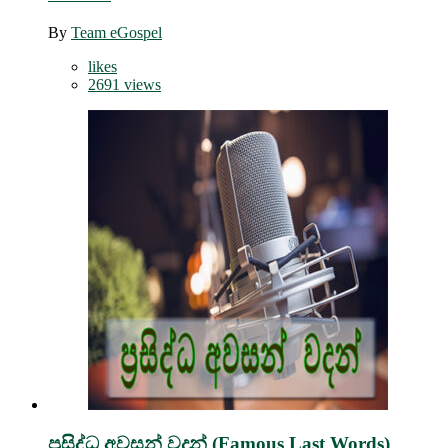
By
Team eGospel
likes
2691 views
ප්‍රසිද්ධ අවසන් වදන් (Famous Last Words)