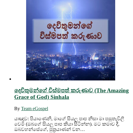
දෙවිතුමන්ගේ විස්මපත් කරුණාව (The Amazing
Grace of God) Sinhala
By
Team eGospel
යාඤාව: පියාණෙනි, මාගේ සියලු පාප නිසා මා පසුතැවිලි
වෙමි (ඔබගේ සියලු පාප කියා සිටින්න). මට කමාව දී,
ඔබවහන්සේගේ, පුත්‍රයාණන් වන…