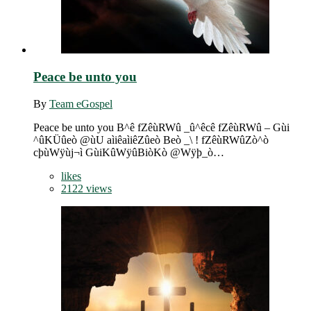
Peace be unto you
By
Team eGospel
Peace be unto you B^ê fZêùRWû _û^êcê fZêùRWû – Gùi
^ûKÜûeò @ùU aìiêaìiêZûeò Beò _\ ! fZêùRWûZò^ò
cþùWÿùj¬ì GùiKûWÿûBiòKò @Wÿþ_ò…
likes
2122 views