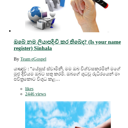
ඔබේ නම ලියාපදිංචි කර තිබේද? (Is your name
register) Sinhala
By
Team eGospel
යාඤාව : ”යේසුස් ස්වාමිනි, මම ඔබ විශ්වසකරමින් මගේ
මුළු දිවියම ඔබට සතු කරමි. ඔබගේ ශුධවූ රුධිරයෙන් මා
පවිත්‍රකොට විශුධ කළ…
likes
2446 views