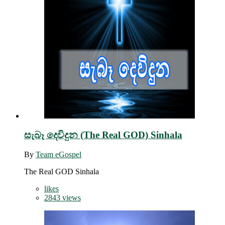
සැබෑ දෙවිදුන (The Real GOD) Sinhala
By
Team eGospel
The Real GOD Sinhala
likes
2843 views