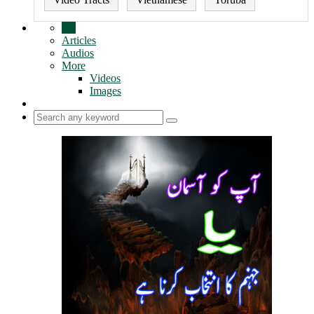
All
Articles
Audios
More
Videos
Images