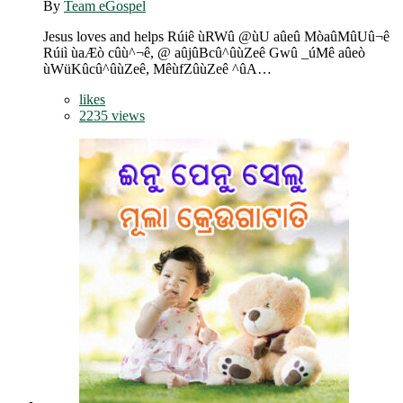
By
Team eGospel
Jesus loves and helps Rúiê ùRWû @ùU aûeû MòaûMûUû¬ê
Rúiì ùaÆò cûù^¬ê, @ aûjûBcû^ûùZeê Gwû _úMê aûeò
ùWüKûcû^ûùZeê, MêùfZûùZeê ^ûA…
likes
2235 views