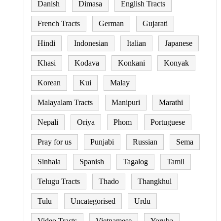
Danish
Dimasa
English Tracts
French Tracts
German
Gujarati
Hindi
Indonesian
Italian
Japanese
Khasi
Kodava
Konkani
Konyak
Korean
Kui
Malay
Malayalam Tracts
Manipuri
Marathi
Nepali
Oriya
Phom
Portuguese
Pray for us
Punjabi
Russian
Sema
Sinhala
Spanish
Tagalog
Tamil
Telugu Tracts
Thado
Thangkhul
Tulu
Uncategorised
Urdu
Video Tracts
Vietnamese
Yoruba