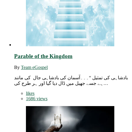
Parable of the Kingdom
By
Team eGospel
بادشاہی کی تمثیل “۔۔۔آسمان کی بادشاہی جال کی مانند
ہے جسے جھیل میں ڈال دیا گیا اور ہر طرح کی…
likes
1686 views