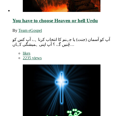
You have to choose Heaven or hell Urdu
By
Team eGospel
آپ کو آسمان (جنت) یا جہنم کا انتخاب کرنا ہے آپ کس کو
چُنیں گے ؟ آپ اپنی ہمیشگی کہاں…
likes
2235 views