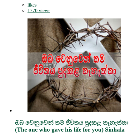
likes
1770 views
ඔබ වෙනුවෙන් තම ජීවිතය පුදකළ තැනැත්තා
(The one who gave his life for you) Sinhala