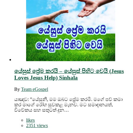
යේසුස් ප්‍රේම කරයි – යේසුස් පිහිට වෙයි (Jesus
Loves Jesus Help) Sinhala
By
Team eGospel
යාඤාව: ”යේසුනි, මම ඔබට ප්‍රේම කරමි. මගේ පව් කමා
කර මාගේ රෝග සුවකළ මැනව. මට සමාදානයත්,
විවේකය සහ සතුටත් දුන…
likes
2351 views