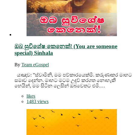
ඔබ සුවිශේෂ කෙනෙක්! (You are someone
special) Sinhala
By
Team eGospel
යාඤාව: ”ස්වාමිනි, මම පව්කාරයෙක්මි. කරුණාකර මාහට
සමාව දෙන්න. මාහට මටම උදව් කරගත නොහැකි
හෙයින්, මම සිටින ලෙසින් ඔබවෙතට එමි.…
likes
1483 views