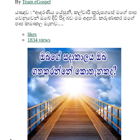
By
Team eGospel
යාඤාව : “ආදරණිය යේසුනි, කල්වාරි කුරුසගසේ මගේ පාප
වෙනුවෙන් ඔබේ දිවි පිදු බව මම අදහමි. කරුණාකර මගේ
පාප කමාකල මැනව.…
likes
1834 views