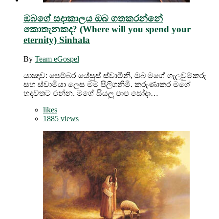
ඔබගේ සදාකාලය ඔබ ගතකරන්නේ
කොතැනකද? (Where will you spend your
eternity) Sinhala
By
Team eGospel
යාඤාව: පෙම්බර යේසුස් ස්වාමිනි, ඔබ මගේ ගැලවුම්කරු
සහ ස්වාමියා ලෙස මම පිලිගනිමි. කරුණාකර මගේ
හදවතට එන්න. මගේ සියලු පාප සෝදා…
likes
1885 views