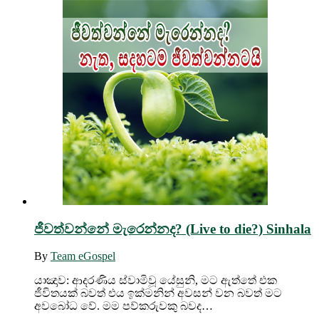
ජීවත්වන්නේ මැරෙන්නද? (Live to die?) Sinhala
By
Team eGospel
යාඤාව: ආදරණිය ස්වාමිවූ යේසුනි, මට ඇත්තේ එක
ජීවිතයක් බවත් එය ඉක්මනින් අවසන් වන බවත් මට
අවබෝධ වේ. මම පව්කරුවකු බවද…