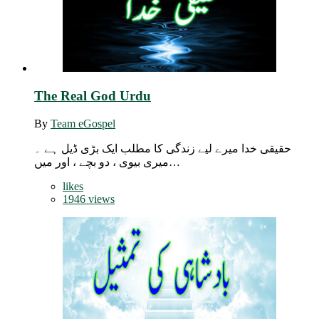
The Real God Urdu
By
Team eGospel
حقیقی خدا میرے لیے زندگی کا مطلب ایک بڑی ڈیل ہے ۔
میری بیوی ، دو بچے ، اور میں…
likes
1946 views