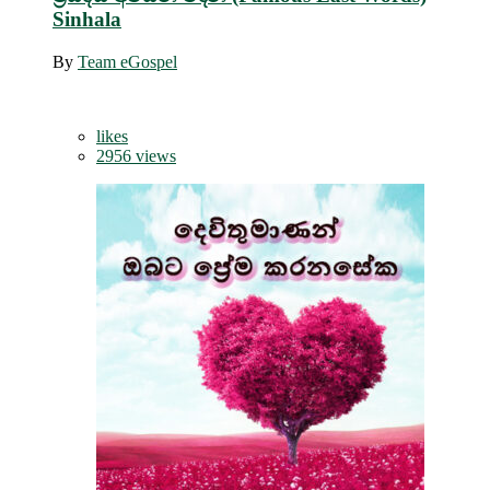
Sinhala
By
Team eGospel
likes
2956 views