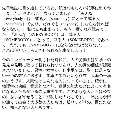
先日雑誌に目を通していると、私はおもしろい記事に出くわ
しました。 それはこう言っていました。 「みんな
（everybody）は、或る人（somebody）にとって或る人
（somebody）であり、だれでも（anybody）にならなければ
ならない。」 私は立ち止まって、もう一度それを読みまし
た。「みんな（EVERY BODY）は、或る人
（SOMEBODY）にとって、或る人（SOMEBODY）であっ
て、だれでも（ANY BODY）にならなければならない。」
これは何という考えさせられる記事でしょう！
今のコンピューター化された時代に、人の労働力は科学上の
発見や発明に取って替わられつつあり、人の真の価値が認識
されていません。男性と女性が、仕事場では、取るに足らな
い一つの数字に過ぎず、歯車の歯みたいな存在、大海の一滴
のようです。人間性はこんなものになっています。確かに、
物理学の功績、音楽的な才能、運動の能力などによって有名
になる人たちがいるのは事実です。このような人たちは公衆
の目を引き寄せることに成功した人たちです。 私たちが街
の通りで出会う大多数の人たちは、通りすがりの、目だたな
い、知られない人たちです。