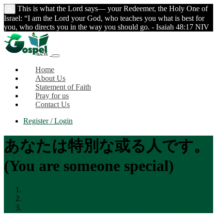
This is what the Lord says— your Redeemer, the Holy One of
×
Israel: “I am the Lord your God, who teaches you what is best for
you, who directs you in the way you should go. - Isaiah 48:17 NIV
Home
About Us
Statement of Faith
Pray for us
Contact Us
Register / Login
あなたは特別な或る人です。
(You are someone special)
Home
Posts
あなたは特別な或る人です。 (You are someone special)