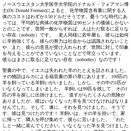
ノースウエスタン大学医学大学院のドナルド・フォアマン博
士(Dr. Donald Forman)によると、化学物質含有量に関する人
体のコストはわずか3.50ドルだそうです。憂うつな時代にあ
っては、平均的な肉体の化学物質は90セントの価値しかない
とのことです。世間一般からすれば、人はただ取るに足りな
い存在（nobody）です。 老人同様に若年層も、彼らは如何
に辛抱強くても、彼らの努力は社会からは認識されないこと
や、また、彼らの意見が受け入れられず、世間に対して印象
を与えることができていないことなどで苛立っています。
彼らはまさに取るに足りない存在（nobodies）なのです！
聖書の中で、イエスは失われた羊のたとえを話されました。
その物語はルカによる福音書の第15章にあります。 100匹の
羊を飼っている羊飼いがいました。しかし、その中の1匹が
いなくなってしまいました。 羊飼いは99匹を残して、その1
匹の羊を探しに出掛けました。 道すがらたくさんの危険が
ありましたが、彼はいなくなった羊を見つけなければなりま
せんでした。そして、遂に、それを見つけました。 そうで
す、彼は見つけたのです！ 羊飼いは、その羊を担いで、家
に帰って、隣人を呼び集めて、彼らに言いました。 「わた
しと一緒に喜んでください。いなくなった羊を見つけました