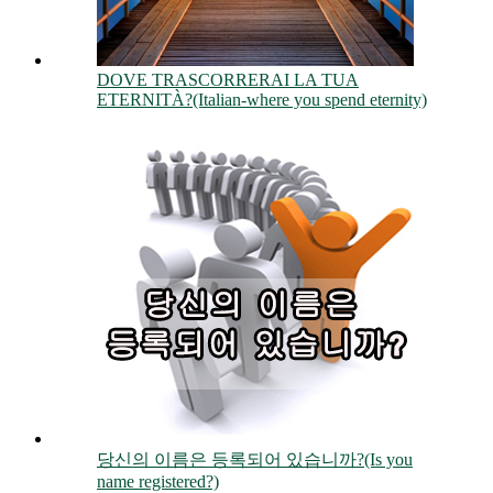
DOVE TRASCORRERAI LA TUA
ETERNITÀ?(Italian-where you spend eternity)
당신의 이름은 등록되어 있습니까?(Is you
name registered?)