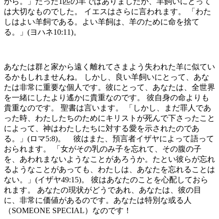
から。」たった1匹の羊ではありましたが、羊飼いにとって
は大切なものでした。 イエスはさらに言われます。 「わた
しはよい羊飼である。よい羊飼は、羊のために命を捨て
る。」(ヨハネ10:11)。
あなたは群と家から遠く離れてさまよう失われた羊に似てい
るかもしれませんね。 しかし、良い羊飼いにとって、あな
たは非常に重要な個人です。彼にとって、あなたは、全世界
を一緒にしたより遙かに貴重なのです。 彼自身の命よりも
貴重なのです。 聖書は言います。 「しかし、まだ罪人であ
った時、わたしたちのためにキリストが死んで下さったこと
によって、神はわたしたちに対する愛を示されたのであ
る。」(ロマ5:8)。 彼はまた、預言者イザヤによって語って
おられます。 「女がその乳のみ子を忘れて、その腹の子
を、あわれまないようなことがあろうか。たとい彼らが忘れ
るようなことがあっても、わたしは、あなたを忘れることは
ない。」(イザヤ49:15)。 彼はあなたのことを心配しておら
れます。 あなたの現状がどうであれ、あなたは、彼の目
に、非常に価値があるのです。あなたは特別な或る人
（SOMEONE SPECIAL）なのです！