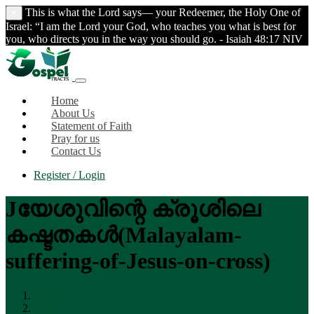
This is what the Lord says— your Redeemer, the Holy One of
×
Israel: “I am the Lord your God, who teaches you what is best for
you, who directs you in the way you should go. - Isaiah 48:17 NIV
Home
About Us
Statement of Faith
Pray for us
Contact Us
Register / Login
Jയേശുവിന്റെ ക്രൂശിലെ
കഷ്ടതകള്‍(Malayalam-
suffering-of-Jesus-on-cross)
Home
Posts