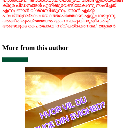
പ്രാര്‍ത്ഥന: ‘കര്‍ത്താവായ യേശുവേ, അങ്ങ് ഇത്രയധികം
ക്രൂര പീഡനങ്ങള്‍ എനിക്കുവേണ്ടിയാകുന്നു സഹിച്ചത്
എന്നു ഞാന്‍ വിശ്വസിക്കുന്നു. ഞാന്‍ എന്റെ
പാപങ്ങളെല്ലാം പശ്ചാത്താപത്തോടെ ഏറ്റുപറയുന്നു.
അങ്ങ് തിരുരക്തത്താല്‍ എന്നെ കഴുകി ശുദ്ധീകരിച്ച്
അങ്ങയുടെ പൈതലാക്കി സ്വീകരിക്കേണമേ.’ ആമേന്‍.
More from this author
View all posts