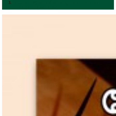
Jയേശുവിന്റെ ക്രൂശിലെ കഷ്ടതകള്‍(Malayalam-
suffering-of-Jesus-on-cross)