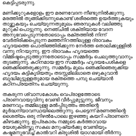
കെട്ടിപ്പടരുന്നു.
മണിക്കൂറുകളോളം ഈ മരണവേദന നീണ്ടുനില്‍ക്കുന്നു.
മരത്തില്‍ തൂങ്ങിക്കിടന്നുകൊണ്ട് ശരീരത്തെ ഉയര്‍ത്തുകയും
താഴ്ത്തുകയും ചെയ്യുന്നതുമൂലം ഞരമ്പുകള്‍ വലിഞ്ഞു
മുറുകി പൊട്ടുന്നു. നെഞ്ചില്‍ ശക്തിയായ വേദന
അനുഭവപ്പെടുന്നതോടൊപ്പം രക്തത്തില്‍ നിന്ന്
വേര്‍തിരിക്കപ്പെടുന്ന മഞ്ഞനിറത്തിലുള്ള ദ്രാവകം
ഹൃദയത്തെ പൊതിഞ്ഞിരിക്കുന്ന നേര്‍ത്ത തൊലിക്കുള്ളില്‍
വന്നു നിറയുന്നു. ഈ ദ്രാവകം ഹൃദയത്തെ
വിമ്മിഷ്ടപ്പെടുത്തുന്നതോടൊപ്പം സമ്മര്‍ദ്ദം ചെലുത്തുവാനും
തുടങ്ങുന്നു. കഠിനമായ ഈ സമ്മര്‍ദ്ദം ഹൃദയപേശികളെ
ഞെക്കിഞെരുക്കുന്നു. സമ്മര്‍ദ്ദം മൂലം ഞെക്കിഞെരുക്കിയ
ഹൃദയം കട്ടികൂടിയതും തടസ്സമില്ലാതെ ഒഴുകുവാന്‍
ബുദ്ധിമുട്ടുള്ളതുമായ രക്തത്തെ പമ്പു ചെയ്യാന്‍
കഠിനപ്രയത്‌നം ചെയ്യുന്നു.
തകരുന്ന ശ്വാസകോശം വെപ്രാളത്തോടെ
പ്രാണവായുവിനു വേണ്ടി വീര്‍പ്പുമുട്ടുന്നു. ജീവനും
മരണവും തമ്മിലുള്ള മല്‍പ്പിടുത്തം അതിന്റെ
മൂര്‍ദ്ധന്യാവസ്ഥയിലെത്തുന്നു. പെട്ടെന്ന് മരണത്തിന്റെ
ശൈത്യം ഒരു നിഴല്‍പോലെ ഇഴഞ്ഞു കയറി പ്രാണനെ
കീഴടക്കുന്നു. ഇപ്രകാരം നമ്മുടെ കര്‍ത്താവായ
യേശുക്രിസ്തു സകല മനുഷ്യര്‍ക്കു വേണ്ടിയും
കഷ്ടമനുഭവിച്ച് കാല്‍വറി ക്രൂശില്‍ യാഗമായി തീര്‍ന്നു.