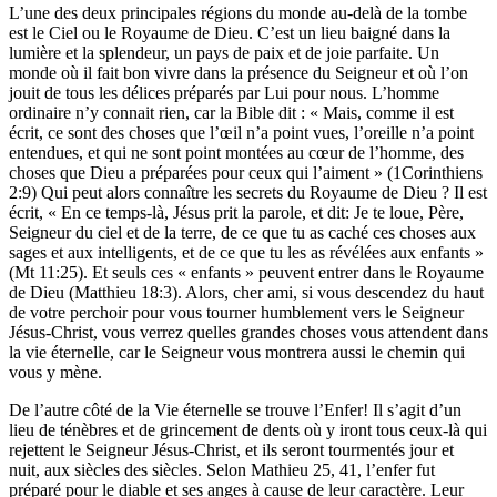
L’une des deux principales régions du monde au-delà de la tombe
est le Ciel ou le Royaume de Dieu. C’est un lieu baigné dans la
lumière et la splendeur, un pays de paix et de joie parfaite. Un
monde où il fait bon vivre dans la présence du Seigneur et où l’on
jouit de tous les délices préparés par Lui pour nous. L’homme
ordinaire n’y connait rien, car la Bible dit : « Mais, comme il est
écrit, ce sont des choses que l’œil n’a point vues, l’oreille n’a point
entendues, et qui ne sont point montées au cœur de l’homme, des
choses que Dieu a préparées pour ceux qui l’aiment » (1Corinthiens
2:9) Qui peut alors connaître les secrets du Royaume de Dieu ? Il est
écrit, « En ce temps-là, Jésus prit la parole, et dit: Je te loue, Père,
Seigneur du ciel et de la terre, de ce que tu as caché ces choses aux
sages et aux intelligents, et de ce que tu les as révélées aux enfants »
(Mt 11:25). Et seuls ces « enfants » peuvent entrer dans le Royaume
de Dieu (Matthieu 18:3). Alors, cher ami, si vous descendez du haut
de votre perchoir pour vous tourner humblement vers le Seigneur
Jésus-Christ, vous verrez quelles grandes choses vous attendent dans
la vie éternelle, car le Seigneur vous montrera aussi le chemin qui
vous y mène.
De l’autre côté de la Vie éternelle se trouve l’Enfer! Il s’agit d’un
lieu de ténèbres et de grincement de dents où y iront tous ceux-là qui
rejettent le Seigneur Jésus-Christ, et ils seront tourmentés jour et
nuit, aux siècles des siècles. Selon Mathieu 25, 41, l’enfer fut
préparé pour le diable et ses anges à cause de leur caractère. Leur