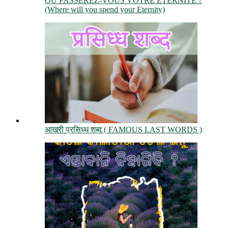
OÙ PASSEREZ-VOUS VOTRE ÉTERNITÉ ?
(Where will you spend your Eternity)
आखरी प्रसिध्ध शब्द ( FAMOUS LAST WORDS )