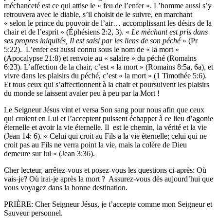
méchanceté est ce qui attise le « feu de l’enfer ». L’homme aussi s’y
retrouvera avec le diable, s’il choisit de le suivre, en marchant
« selon le prince du pouvoir de l’air… accomplissant les désirs de la
chair et de l’esprit » (Éphésiens 2:2, 3). «
Le méchant est pris dans
ses propres iniquités, Il est saisi par les liens de son péché
» (Pr
5:22). L’enfer est aussi connu sous le nom de « la mort »
(Apocalypse 21:8) et renvoie au « salaire » du péché (Romains
6:23). L’affection de la chair, c’est « la mort » (Romains 8:5a, 6a), et
vivre dans les plaisirs du péché, c’est « la mort » (1 Timothée 5:6).
Et tous ceux qui s’affectionnent à la chair et poursuivent les plaisirs
du monde se laissent avaler peu à peu par la Mort !
Le Seigneur Jésus vint et versa Son sang pour nous afin que ceux
qui croient en Lui et l’acceptent puissent échapper à ce lieu d’agonie
éternelle et avoir la vie éternelle. Il est le chemin, la vérité et la vie
(Jean 14: 6). « Celui qui croit au Fils a la vie éternelle; celui qui ne
croit pas au Fils ne verra point la vie, mais la colère de Dieu
demeure sur lui » (Jean 3:36).
Cher lecteur, arrêtez-vous et posez-vous les questions ci-après: Où
vais-je? Où irai-je après la mort ? Assurez-vous dès aujourd’hui que
vous voyagez dans la bonne destination.
PRIÈRE: Cher Seigneur Jésus, je t’accepte comme mon Seigneur et
Sauveur personnel.