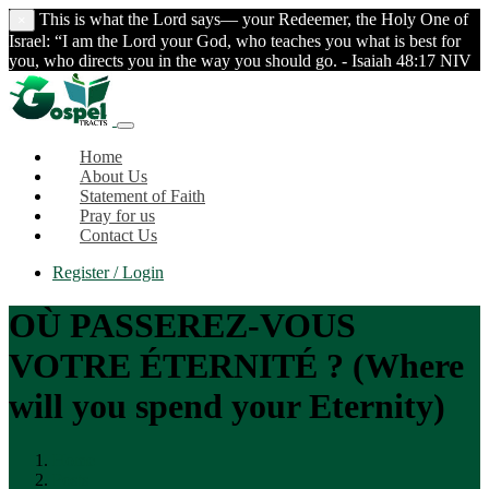
This is what the Lord says— your Redeemer, the Holy One of
×
Israel: “I am the Lord your God, who teaches you what is best for
you, who directs you in the way you should go. - Isaiah 48:17 NIV
Home
About Us
Statement of Faith
Pray for us
Contact Us
Register / Login
OÙ PASSEREZ-VOUS
VOTRE ÉTERNITÉ ? (Where
will you spend your Eternity)
Home
Posts