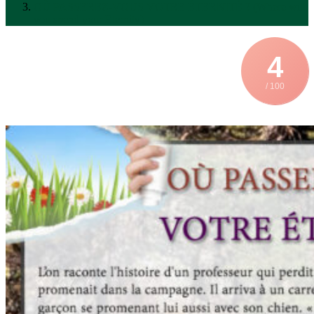
OÙ PASSEREZ-VOUS VOTRE ÉTERNITÉ ? (Where will
you spend your Eternity)
4
/ 100