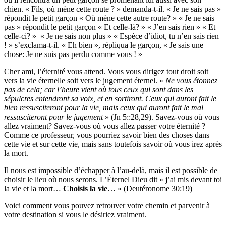
chien. « Fils, où mène cette route ? » demanda-t-il. « Je ne sais pas »
répondit le petit garçon « Où mène cette autre route? » « Je ne sais
pas » répondit le petit garçon « Et celle-là? » « J’en sais rien » « Et
celle-ci? » « Je ne sais non plus » « Espèce d’idiot, tu n’en sais rien
! » s’exclama-t-il. « Eh bien », répliqua le garçon, « Je sais une
chose: Je ne suis pas perdu comme vous ! »
Cher ami, l’éternité vous attend. Vous vous dirigez tout droit soit
vers la vie éternelle soit vers le jugement éternel. «
Ne vous étonnez
pas de cela; car l’heure vient où tous ceux qui sont dans les
sépulcres entendront sa voix, et en sortiront. Ceux qui auront fait le
bien ressusciteront pour la vie, mais ceux qui auront fait le mal
ressusciteront pour le jugement
» (Jn 5::28,29). Savez-vous où vous
allez vraiment? Savez-vous où vous allez passer votre éternité ?
Comme ce professeur, vous pourriez savoir bien des choses dans
cette vie et sur cette vie, mais sans toutefois savoir où vous irez après
la mort.
Il nous est impossible d’échapper à l’au-delà, mais il est possible de
choisir le lieu où nous serons. L’Éternel Dieu dit « j’ai mis devant toi
la vie et la mort…
Choisis la vie
… » (Deutéronome 30:19)
Voici comment vous pouvez retrouver votre chemin et parvenir à
votre destination si vous le désiriez vraiment.