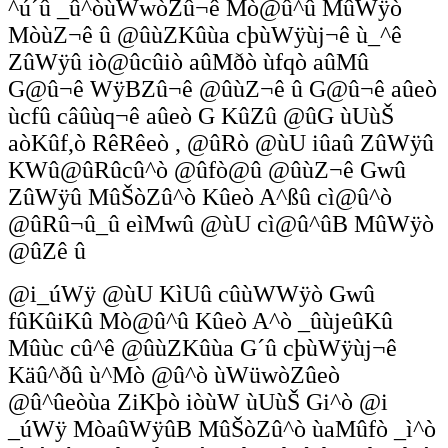
^ú´û _û^òùWwòZû¬ê Mò@û^û MûWÿò
MòùZ¬ê û @ûùZKûùa cþùWÿùj¬ê ù_^ê
ZûWÿû iò@ûcûiò aûMðò ùfqò aûMû
G@û¬ê WÿBZû¬ê @ûùZ¬ê û G@û¬ê aûeò
ùcfû câûùq¬ê aûeò G KûZû @ûG ùUùŠ
aòKûf,ò RêRêeò , @ûRò @ùU iûaû ZûWÿû
KWû@ûRûcû^ò @ûfò@û @ûùZ¬ê Gwû
ZûWÿû MûŠòZû^ò Kûeò A^ßû cì@û^ò
@ûRû¬û_û eìMwû @ùU cì@û^ûB MûWÿò
@ûZê û
@i_úWÿ @ùU KìUû cûùWWÿò Gwû
fûKûiKû Mò@û^û Kûeò A^ò _ûùjeûKû
Mûùc cû^ê @ûùZKûùa G´û cþùWÿùj¬ê
Käû^ðû ù^Mò @û^ò ùWüwòZûeò
@û^ûeòùa ZiKþò iòùW ùUùŠ Gi^ò @i
_úWÿ MòaûWÿûB MûŠòZû^ò ùaMûfò _ì^ò