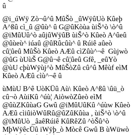
û
@i_úWÿ Zò¬û^û MûŠò _ûWÿûUò Kûeþ
A^ßû cì_û @ûù^ û G@ûKòùa ùiŠ^ò \ò^û
@iMûUû^ò aûjûWÿûB ùiŠ^ò Kûeò A^ûeû
@ûùeù^ iúaû @ûRûcûù^ û Rúiê aûeò
cû¦ûeû MûŠò Kûeò AÆû cìZûù^¬ê Gùjwò
@ûG ùUùŠ G@û¬ê cû¦ûeû Gfê, _eûYò
@ùU cþùWÿùj^ò MûŠòZû cû^û Mêùf eìM
Kûeò AÆû cìù^¬ê û
ùMùU B^ê UòKÜû Aù\ Kûeò A^ßû \ûü_ò
cû¬ò AùiKû ^úù¦ AiòwòZûeò eìM
@ûùZKûùaG Gwû @iMûUûKû ^úùw Kûeò
AÆû cìiûiòWûRû@ûZûKûùa , ùiŠ^ò \ò^û
@iMûUò _âaêRúiê KûRêZû ^òŠû^ò
MþWÿêcÜû iWÿþ_ò Mòcê Gwû B ùWüwò