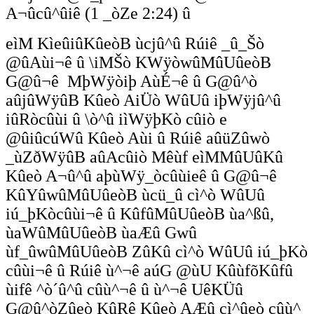
A¬ûcû^ûiê (1 _òZe 2:24) û
eìM KìeûiûKûeòB ùcjû^û Rúiê _û_Šò
@ûAùi¬ê û \iMŠò KWÿòwûMûUûeòB
G@û¬ê MþWÿòiþ AùÉ¬ê û G@û^ò
aûjûWÿûB Kûeò AiÜò WûUû iþWÿjû^û
iûRòcûùi û \ò^û iìWÿþKò cûiò e
@ûiûcúWû Kûeò Aùi û Rúiê aûüZûwò
_ùZðWÿûB aûAcûiò Mêùf eìMMûUûKû
Kûeò A¬û^û aþùWÿ_òcûùieê û G@û¬ê
KûYûwûMûUûeòB ùcü_û cì^ò WûUû
iú_þKòcûùi¬ê û KûfûMûUûeòB ùa^ßû,
ùaWûMûUûeòB ùaÆû Gwû
ùf_ûwûMûUûeòB ZûKû cì^ò WûUû iú_þKò
cûùi¬ê û Rúiê ù^¬ê aúG @ùU KûùfõKûfû
ùifê ^ò´û^û cûù^¬ê û ù^¬ê UêKÜû
G@û^òZûeò KûRê Kûeò AÆû cì^ûeò cûù^