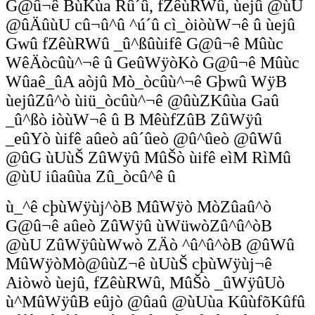
G@û¬ê BùKùa Rû´û, fZêùRWû, ùejû @ùU
@ûÄûùU cû¬û^û ^ú´û cì_òiòùW¬ê û ùejû
Gwû fZêùRWû _û^ßûùifê G@û¬ê Mûùc
WêÄòcûù^¬ê û GeûWÿòKò G@û¬ê Mûùc
Wûaê_ûA aòjû Mò_òcûù^¬ê Gþwû WÿB
ùejûZû^ò ùiü_òcûù^¬ê @ûùZKûùa Gaû
_û^ßò iòùW¬ê û B MêùfZûB ZûWÿû
_eûYò ùifê aûeò aû´ûeò @û^ûeò @ûWû
@ûG ùUùŠ ZûWÿû MûŠò ùifê eìM RìMû
@ùU iûaûùa Zû_òcû^ê û
ù_^ê cþùWÿùj^òB MûWÿò MòZûaû^ò
G@û¬ê aûeò ZûWÿû ùWüwòZû^û^òB
@ùU ZûWÿûùWwò ZÄò ^û^û^òB @ûWû
MûWÿòMò@ûùZ¬ê ùUùŠ cþùWÿùj¬ê
Aiòwò ùejû, fZêùRWû, MûŠò _ûWÿûUò
ù^MûWÿûB eûjò @ûaû @ùUùa KûùfõKûfû