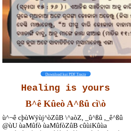
Download kui PDF Tracts
Healing is yours
B^ê Kûeò A^ßû cì\ò
ù^¬ê cþùWÿùj^òZûB \^aòZ, _û^ßû ,_ê^ßû
@ùU ùaMûfò ùaMûfòZûB cûùiKûùa