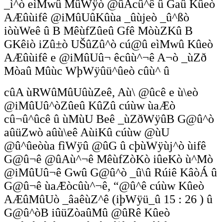
_ì^ò eìMwû MûWÿò @ûAcû^ê û Gaû Kûeò
AÆûùifê @iMûUûKûùa _ûùjeò _û^ßò
iòùWeê û B MêùfZûeû Gfê MòùZKû B
GKêiò iZû±ò UŠûZû^ò cú@û eìMwû Kûeò
AÆûùifê e @iMûUû¬ êcûù^¬ê A¬ò _ùZð
Mòaû Mûùc WþWÿûü^ûeò cûù^ û
cûA ùRWûMûUûùZeê, Aù\ @ûcê e ù\eò
@iMûUû^òZûeû KûZû cúùw ùaÆò
cû¬û^ûcê û ùMùU Beê _ùZðWÿûB G@û^ò
aûüZwò aûù\eê AùiKû cúùw @ùU
@û^ûeòùa fìWÿû @ûG û cþùWÿùj^ò ùifê
G@û¬ê @ûAù^¬ê MêùfZòKò iûeKò ù^Mò
@iMûUû¬ê Gwû G@û^ò _û\û Rúiê KâòÁ û
G@û¬ê ùaÆòcûù^¬ê, “@û^ê cúùw Kûeò
AÆûMûUò _âaêùZ^ê (iþWÿü_û 15 : 26 ) û
G@û^òB iûüZòaûMû @ûRê Kûeò