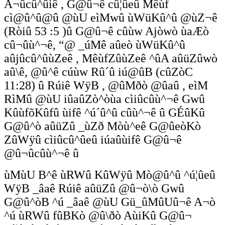
A¬ûcû^ûiê , G@û¬ê cû¦ûeû Mêùf
cì@û^û@û @ùU eìMwû ùWüKû^û @ùZ¬ê
(Ròiû 53 :5 )û G@û¬ê cûùw Ajòwò ùaÆò
cû¬ûù^¬ê, “@ _úMê aûeò ùWüKû^û
aûjûcû^ûùZeê , MêùfZûùZeê ^ûA aûüZûwò
aû\ê, @û^ê cúùw Rû´û iú@ûB (cûZòC
11:28) û Rúiê WÿB , @ûMðò @ûaû , eìM
RìMû @ùU iûaûZò^òùa cìiûcûù^¬ê Gwû
KûùfõKûfû ùifê ^ú´û^û cûù^¬ê û GÉûKû
G@û^ò aûüZû _ùZð Mòù^eê G@ûeòKò
ZûWÿû cìiûcû^ûeû iúaûùifê G@û¬ê
@û¬ûcûù^¬ê û
ùMùU B^ê ùRWû KûWÿû Mò@û^û ^ú¦ûeû
WÿB _âaê Rúiê aûüZû @û¬ò\ò Gwû
G@û^òB ^ú _âaê @ùU Gü_ûMûUû¬ê A¬ò
^ú ùRWû fûBKò @û\ðò AùiKû G@û¬