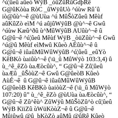
^ú¦ûeû aûeò WÿB _òüZûRûGdþRê
G@ûKòùa RòC _ûWÿûUò ^úùw Rû´û
iò@ûù^¬ê @ùUùa ^ú MûŠòZûeû Mêùf
aûKûZò eìM ^ú aûjûWÿûB @ù^¬ê Gwû
^úùw Kæû^ðû ù^MûWÿûB AUûù^¬ê û
G@û¬ê ^ú¦ûeû Mêùf WÿB _òüZûù^¬ê Gwû
^ú@û Mêùf eìMwû Kûeò AÉûù^¬ê û
G@û¬ê iûaûMûWûWÿûB ^ú¦ûeû _eûYò
KêBKò ùaiûù^¬ê (\ü_û MûWÿò 103:3,4) û
ù_^ê_êZò ùaÆòcûù^, “ G@û¬ê Zû¦ûeû
ùaÆû _ûŠòùZ¬ê Gwû G@ûeòB Kûeò
AùÉ¬ê û G@û¬ê iûaûMûWûWÿûB
G@ûeòB KêBKò ùaiòùZ¬ê (\ü_û MûWÿò
107:20) û” ù_^ê_êZò @ùUùa ùaÆòcûù^, “
G@û¬ê Zû^êù^ ZûWÿû MûŠòZû^ò cû¦ûeû
WÿB KïiZû ùWüKòùZ¬ê û G@û¬ê
Mûjûwû @û_þKòZò aûMû @ûRê Kûeò