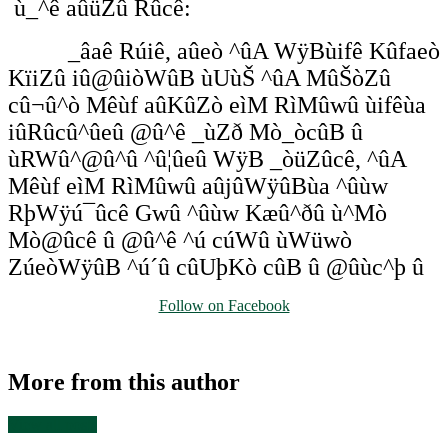
ù_^ê aûüZû Rûcê:
_âaê Rúiê, aûeò ^ûA WÿBùifê Kûfaeò
KïiZû iû@ûiòWûB ùUùŠ ^ûA MûŠòZû
cû¬û^ò Mêùf aûKûZò eìM RìMûwû ùifêùa
iûRûcû^ûeû @û^ê _ùZð Mò_òcûB û
ùRWû^@û^û ^û¦ûeû WÿB _òüZûcê, ^ûA
Mêùf eìM RìMûwû aûjûWÿûBùa ^ûùw
RþWÿú¯ûcê Gwû ^ûùw Kæû^ðû ù^Mò
Mò@ûcê û @û^ê ^ú cúWû ùWüwò
ZúeòWÿûB ^ú´û cûUþKò cûB û @ûùc^þ û
Follow on Facebook
More from this author
View all posts