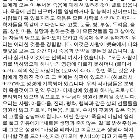
들에게 오는 이 무서운 죽음에 대해선 알려진것이 별로 없읍니
다. 죽음에 관한 연구하기를 열망하거나 할 능력이 있어보이는
사람들이 혹 있을지라도 죽음은 모든 사람을 삼키며 과학자나
학자들을 똑같이 기다립니다. 고통, 눈물, 병, 부상, 두려움, 슬
픔, 상한 마음, 실망과 원하는것등 이 모든것들을 결코 살아있
는 자들의 땅으로 돌아오지 못하고 죽음에 삼키워질때까지 우
리는 이러한 것들을 경험합니다. 이것은 사람이 뱃속에서 나와
햇빛을 보는 그 순간 마치 죽음과 언약을 맺는것 같습니다. 좋
거나 싫거나 이것에는 선택의 여지가 없습니다. “모든 사람이
죄를 범하였으매 하나님의 영광에 이르지 못하더니 (로마서
6:23)…죄의 삯은 사망이요 (로마서 3:23)… 한번 죽는 것은 사
람에게 정해진 것이요 그 후에는 심판이 있으리니 (히브리서
9:27)”라고 성경에 기록되어 있습니다. 우리 각사람들은 분명
히 죽을것이고 만약 우리가 이세상에 있을때 하나님으로부터
분리되어 있으면 앞으로도 하나님과 영원히 분리될 것입니다.
우리는 사랑, 아름다움, 진리, 평화, 행복과 같은 삶의 선물들을
영원히 잃고 괴로움, 어두움, 외로움, 수치와 후회와 같은 죽음
의 고통을 감당해야 합니다. 어떤 한분이 죽음의 비밀의 열쇠
를 풀고 인류에게 “새로운 생명과 죽지않는 길”을 밝혀주셨는
데 그분은 성경에 “사망을 폐하시고 복음으로써 생명과 썩지
아니할 것을 드러내신지라 (디모데 후서1:10)”라고 기록된 우