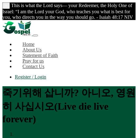
This is what the Lord says— your Redeemer, the Holy One of
×
Israel: “I am the Lord your God, who teaches you what is best for
you, who directs you in the way you should go. - Isaiah 48:17 NIV
Home
About Us
Statement of Faith
Pray for us
Contact Us
Register / Login
죽기위해 삽니까? 아니오, 영원
히 사십시오(Live die live
forever)
Home