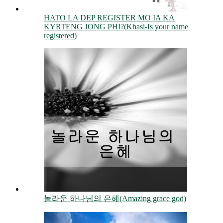
HATO LA DEP REGISTER MO IA KA
KYRTENG JONG PHI?(Khasi-Is your name
registered)
놀라운 하나님의 은혜(Amazing grace god)