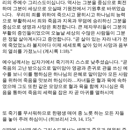
리의 주예수 그리스도이십니다. 역사는 그분을 중심으로 회전
하며 그분이 세상으로 오실때 기원전에서 기원후로 바뀌었습
니다. 우리의 죄를 위하여 죽으시고 묻히시고 하나님의 능력
으로 부활하셔서 죄와 죽음과 지옥과 무덤에 승리하신 그분을
중심으로 생명과 사망은 회전합니다. 큰 제자무리들이 그분의
부활의 증인들이었으며 오늘날 세상의 수많은 사람들이 그분
은 정말 살아계시다고 증언합니다. “곧 살아 있는 자라 내가 전
에 죽었었노라 볼지어다 이제 세세토록 살아 있어 사망과 음부
의 열쇠를 가졌노니 (계시록 1:18).”
예수님께서는 십자가에서 죽기까지 스스로 낮추셨습니다. “곧
죽음의 고난 받으심으로 말미암아 영광과 존귀로 관을 쓰신 예
수를 보니 이를 행하심은 하나님의 은혜로 말미암아 모든 사람
을 위하여 죽음을 맛보려 하심이라…자녀들은 혈과 육에 속하
였으매 그도 또한 같은 모양으로 혈과 육을 함께 지니심은 죽
음을 통하여 죽음의 세력을 잡은 자 곧 마귀를 멸하시며
또 죽기를 무서워하므로 한평생 매여 종 노릇 하는 모든 자들
을 놓아 주려 하심이니 (히브리서 2:9, 14, 15).”
이땅에 사실때 예수 그리스도께서는 생명과 죽음과 영원히 죽