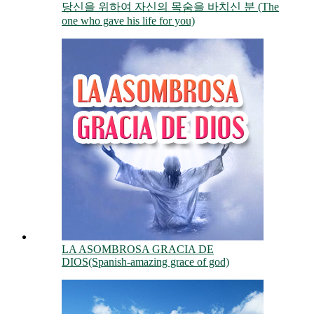
당신을 위하여 자신의 목숨을 바치신 분 (The
one who gave his life for you)
LA ASOMBROSA GRACIA DE
DIOS(Spanish-amazing grace of god)