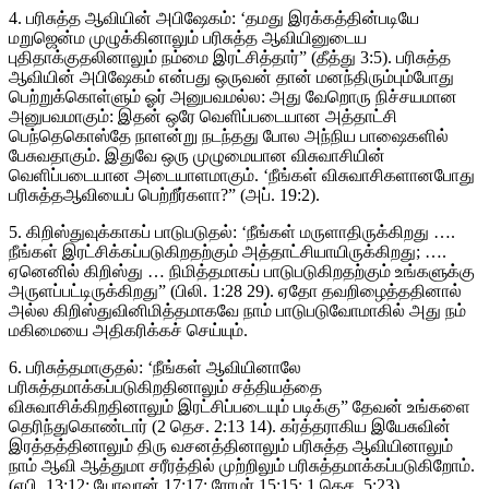
4. பரிசுத்த ஆவியின் அபிஷேகம்: ‘தமது இரக்கத்தின்படியே
மறுஜென்ம முழுக்கினாலும் பரிசுத்த ஆவியினுடைய
புதிதாக்குதலினாலும் நம்மை இரட்சித்தார்” (தீத்து 3:5). பரிசுத்த
ஆவியின் அபிஷேகம் என்பது ஒருவன் தான் மனந்திரும்பும்போது
பெற்றுக்கொள்ளும் ஓர் அனுபவமல்ல: அது வேறொரு நிச்சயமான
அனுபவமாகும்: இதன் ஒரே வெளிப்படையான அத்தாட்சி
பெந்தெகொஸ்தே நாளன்று நடந்தது போல அந்நிய பாஷைகளில்
பேசுவதாகும். இதுவே ஒரு முழுமையான விசுவாசியின்
வெளிப்படையான அடையாளமாகும். ‘நீங்கள் விசுவாசிகளானபோது
பரிசுத்தஆவியைப் பெற்றீர்களா?” (அப். 19:2).
5. கிறிஸ்துவுக்காகப் பாடுபடுதல்: ‘நீங்கள் மருளாதிருக்கிறது ….
நீங்கள் இரட்சிக்கப்படுகிறதற்கும் அத்தாட்சியாயிருக்கிறது; ….
ஏனெனில் கிறிஸ்து … நிமித்தமாகப் பாடுபடுகிறதற்கும் உங்களுக்கு
அருளப்பட்டிருக்கிறது” (பிலி. 1:28 29). ஏதோ தவறிழைத்ததினால்
அல்ல கிறிஸ்துவினிமித்தமாகவே நாம் பாடுபடுவோமாகில் அது நம்
மகிமையை அதிகரிக்கச் செய்யும்.
6. பரிசுத்தமாகுதல்: ‘நீங்கள் ஆவியினாலே
பரிசுத்தமாக்கப்படுகிறதினாலும் சத்தியத்தை
விசுவாசிக்கிறதினாலும் இரட்சிப்படையும் படிக்கு” தேவன் உங்களை
தெரிந்துகொண்டார் (2 தெச. 2:13 14). கர்த்தராகிய இயேசுவின்
இரத்தத்தினாலும் திரு வசனத்தினாலும் பரிசுத்த ஆவியினாலும்
நாம் ஆவி ஆத்துமா சரீரத்தில் முற்றிலும் பரிசுத்தமாக்கப்படுகிறோம்.
(எபி. 13:12; யோவான் 17:17; ரோமர் 15:15; 1 தெச. 5:23).