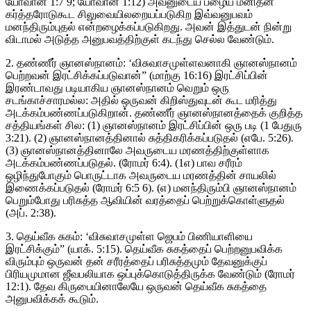
யோவான் 1:7 9; யோவான் 1:12) அவனுடைய பழைய மனிதன்
கர்த்தரோடுகூட சிலுவையிலறையப்படுகிற இவ்வனுபவம்
மனந்திரும்புதல் என்றழைக்கப்படுகிறது. அவன் இத்துடன் நின்று
விடாமல் அடுத்த அனுபவத்திற்குள் கடந்து செல்ல வேண்டும்.
2. தண்ணீர் ஞானஸ்நானம்: ‘விசுவாசமுள்ளவனாகி ஞானஸ்நானம்
பெற்றவன் இரட்சிக்கப்படுவான்” (மாற்கு 16:16) இரட்சிப்பின்
இரண்டாவது படியாகிய ஞானஸ்நானம் வெறும் ஒரு
சடங்காச்சாரமல்ல: அதில் ஒருவன் கிறிஸ்துவுடன் கூட மரித்து
அடக்கம்பண்ணப்படுகிறான். தண்ணீர் ஞானஸ்நானத்தைக் குறித்த
சத்தியங்கள் சில: (1) ஞானஸ்நானம் இரட்சிப்பின் ஒரு படி (1 பேதுரு
3:21). (2) ஞானஸ்நானத்தினால் சுத்திகரிக்கப்படுதல் (எபே. 5:26).
(3) ஞானஸ்நானத்தினாலே அவருடைய மரணத்திற்குள்ளாக
அடக்கம்பண்ணப்படுதல். (ரோமர் 6:4). (1எ) பாவ சரீரம்
ஒழிந்துபோகும் பொருட்டாக அவருடைய மரணத்தின் சாயலில்
இணைக்கப்படுதல் (ரோமர் 6:5 6). (எ) மனந்திரும்பி ஞானஸ்நானம்
பெறும்போது பரிசுத்த ஆவியின் வரத்தைப் பெற்றுக்கொள்ளுதல்
(அப். 2:38).
3. தெய்வீக சுகம்: ‘விசுவாசமுள்ள ஜெபம் பிணியாளியை
இரட்சிக்கும்” (யாக். 5:15). தெய்வீக சுகத்தைப் பெற்றனுபவிக்க
விரும்பும் ஒருவன் தன் சரீரத்தைப் பரிசுத்தமும் தேவனுக்குப்
பிரியமுமான ஜீவபலியாக ஒப்புக்கொடுத்திருக்க வேண்டும் (ரோமர்
12:1). தேவ கிருபையினாலேயே ஒருவன் தெய்வீக சுகத்தை
அனுபவிக்கக் கூடும்.