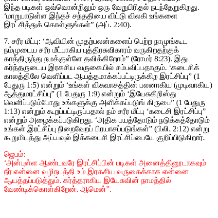
இந்த படிகள் ஒவ்வொன்றிலும் ஒரு வேறுபிரிதல் நடந்தேறுகிறது.
‘மாறுபாடுள்ள இந்தச் சந்ததியை விட்டு விலகி உங்களை
இரட்சித்துக் கொள்ளுங்கள்” (அப். 2:40).
7. சரீர மீட்பு: ‘ஆவியின் முதற்பலன்களைப் பெற்ற நாமுங்கூட
நம்முடைய சரீர மீட்பாகிய புத்திரசுவிகாரம் வருகிறதற்குக்
காத்திருந்து நமக்குள்ளே தவிக்கிறோம்” (ரோமர் 8:23). இது
கர்த்தருடைய இரகசிய வருகையில் சம்பவிப்பதாகும். ‘கடைசிக்
காலத்திலே வெளிப்பட ஆயத்தமாக்கப்பட்டிருக்கிற இரட்சிப்பு” (1
பேதுரு 1:5) என்றும் ‘உங்கள் விசுவாசத்தின் பலனாகிய (முடிவாகிய)
ஆத்துமரட்சிப்பு” (1 பேதுரு 1:9) என்றும் ‘இயேசுகிறிஸ்து
வெளிப்படும்போது உங்களுக்கு அளிக்கப்படுங் கிருபை” (1 பேதுரு
1:13) என்றும் கூறப்பட்டிருப்பதால் நம் சரீர மீட்பு ‘கடைசி இரட்சிப்பு”
என்றும் அழைக்கப்படுகிறது. ‘அதிக பயத்தோடும் நடுக்கத்தோடும்
உங்கள் இரட்சிப்பு நிறைவேறப் பிரயாசப்படுங்கள்” (பிலி. 2:12) என்று
கூறுமிடத்து அப்.பவுல் இக்கடைசி இரட்சிப்பையே குறிப்பிடுகிறார்.
ஜெபம்:
‘அன்புள்ள ஆண்டவரே இரட்சிப்பின் படிகள் அனைத்தினூடாகவும்
நீர் என்னை வழிநடத்தி உம் இரகசிய வருகைக்காக என்னை
ஆயத்தப்படுத்தும். கர்த்தராகிய இயேசுவின் நாமத்தில்
வேண்டிக்கொள்கிறேன். ஆமென்”.