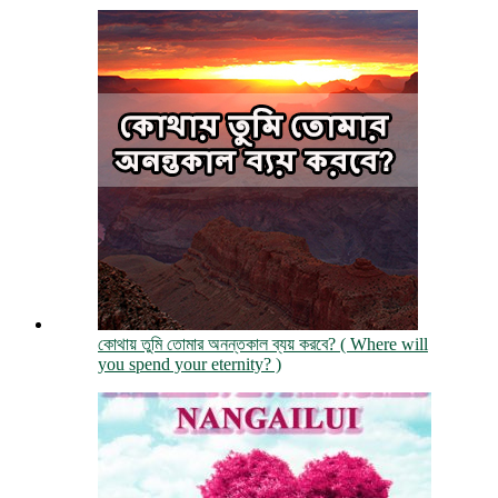
কোথায় তুমি তোমার অনন্তকাল ব্যয় করবে? ( Where will
you spend your eternity? )