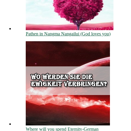
Pathen in Nangma Nangailui (God loves you)
Where will you spend Eternity-German