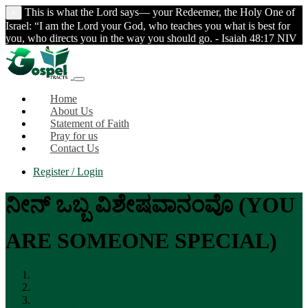
This is what the Lord says— your Redeemer, the Holy One of
×
Israel: “I am the Lord your God, who teaches you what is best for
you, who directs you in the way you should go. - Isaiah 48:17 NIV
Home
About Us
Statement of Faith
Pray for us
Contact Us
Register / Login
ನೀನ್‍ ಒಬ್ಬ ವಿಶೇಷವಾನಂವೊ (YOU
ARE SOMEONE SPECIAL)
Home
Posts
ನೀನ್‍ ಒಬ್ಬ ವಿಶೇಷವಾನಂವೊ (YOU ARE SOMEONE