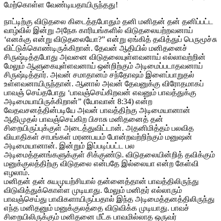
மேற்கொள்ள வேண்டியதாயிருந்தது!
நாட்டிற்கு விடுதலை கிடைத்தபோதும் தனி மனிதன் தன் தனிப்பட்ட
வாழ்வில் இன்று அநேக காரியங்களில் விடுதலையற்றவனாய்
‘எனக்கு என்று விடுதலையோ?” என்று ஏங்கித் தவித்துப் பெருமூச்சு
விட்டுக்கொண்டிருக்கிறான். தேவன் ஆதியில் மனிதனைச்
சிருஷ்டித்தபோது அவனை விடுதலையுள்ளவனாய் எல்லாவற்றின்
மேலும் ஆளுகையுள்ளவனாய் ஒன்றிற்கும் அடிமைப்படாதவனாய்
சிருஷ்டித்தார். அவன் சமாதானம் சந்தோஷம் இளைப்பாறுதல்
உள்ளவனாயிருந்தான். ஆனால் அவன் தேவனுக்கு விரோதமாகப்
பாவஞ் செய்தபோது ‘பாவஞ்செய்கிறவன் எவனும் பாவத்துக்கு
அடிமையாயிருக்கிறான்” (யோவான் 8:34) என்ற
வேதவசனத்தின்படியே அவன் பாவத்திற்கு அடிமையானான்
ஆதிமுதல் பாவஞ்செய்கிற பிசாசு மனிதனைத் தன்
சிறையிருப்புக்குள் அடைத்துவிட்டான். அதனிமித்தம் பலவித
வியாதிகள் சாபங்கள் மரணபயம் போன்றவற்றிற்கும் மனுஷன்
அடிமையானான். இன்றும் இப்படிப்பட்ட பல
அடிமைத்தனங்களுக்குள் சிக்குண்டு. விடுதலையின்றித் தவிக்கும்
மனுக்குலத்திற்கு விடுதலை என்பதே இல்லையா என்ற கேள்வி
எழலாம்.
மனிதன் தன் சுயமுயற்சியால் தன்னைத்தான் பாவத்திலிருந்து
விடுவித்துக்கொள்ள முடியாது. மேலும் மனிதர் எல்லாரும்
பாவஞ்செய்து பாவிகளாயிருப்பதால் இந்த அடிமைத்தனத்திலிருந்து
எந்த மனிதனும் மனுக்குலத்தை விடுவிக்க முடியாது. பாவச்
சிறையிலிருக்கும் மனிதனை மீட்க பாவமில்லாத ஒருவர்