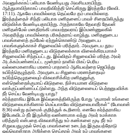
அவனுக்காகப் பலியாக வேண்டியது அவசியமாயிற்று.
ஆத்துமாவிற்காகப் பாவநிவிர்த்தி செய்கிறது இரத்தமே (லேவி.
17:11). ஆகவே பாவமில்லாத தெய்வமே தம் பாவமில்லாத
இரத்தத்தைச் சிந்தி பலியாக மனிதனைப் பாவச் சிறையிலிருந்து
விடுவிக்க வேண்டியதாயிற்று. அதற்காகவே தேவாதி தேவன்
மனிதன்மேல் மனதிரங்கி பாவமற்றவராய் இம்மண்ணுலகில்
அவதரித்து பாவமில்லாத பரிசுத்தராய் வாழ்ந்து. மனிதனுடைய
பாவங்களைத் தம்மேல் ஏற்றுக்கொண்டு அவனுடைய
பாவங்களுக்காகச் சிலுவையில் மரித்தார். அவருடைய தூய
இரத்தமே மனிதனுடைய விடுதலைக்காக விலைக்கிரயமாகச்
சிலுவையில் சிந்தப்பட்டது. இவ்விதம் சிலுவையில் மரித்த அவர்
அடக்கம்பண்ணப்பட்ட மூன்றாம் நாளில் மிகப் பெரிய
வல்லமைகளாகிய மரணம் பாதாளம் ஆகியவற்றை ஜெயித்து
உயிர்த்தெழுந்தார். அவருடைய சிலுவை மரணத்தையும்
உயிர்த்தெழுதலையும் விசுவாசிக்கிற மனிதனுக்கு
என்றென்றைக்குமாய் விடுதலை. நிச்சயமான விடுதலை
வாக்குப்பண்ணப்பட்டுள்ளது. அந்த விடுதலையைப் பெற்றனுபவிக்க
நீர் செய்ய வேண்டியது யாது?
கர்த்தராகிய இயேசு இவ்வுலகத்திலிருந்த போது ‘குமாரன் உங்களை
விடுதலையாக்கினால் மெய்யாகவே விடுதலையாவீர்கள்” (யோவான்
8:36) என்று தம்மைக் குறித்துக் கூறினார். எனவே கர்த்தராகிய
இயேசுவிடம் நீர் இருக்கிற வண்ணமாக வந்து அவர் உமக்காக
மரித்தார் என்பதை விசுவாசித்து உம் கண்களை மூடி நீர் உம்
சிறுவயதுமுதல் செய்த பாவங்களை உடைந்த இருதயத்தோடு
ஒவ்வொன்றாக அறிக்கை செய்தால் அவர் உம் பாவங்களை