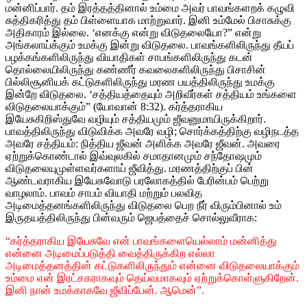
மன்னிப்பார். தம் இரத்தத்தினால் உம்மை அவர் பாவங்களறக் கழுவி
சுத்திகரித்து தம் பிள்ளையாக மாற்றுவார். இனி உம்மேல் பிசாசுக்கு
அதிகாரம் இல்லை. ‘எனக்கு என்று விடுதலையோ?” என்று
அங்கலாய்க்கும் உமக்கு இன்று விடுதலை. பாவங்களிலிருந்து தீயப்
பழக்கங்களிலிருந்து வியாதிகள் சாபங்களிலிருந்து கடன்
தொல்லையிலிருந்து கண்ணீர் கவலைகளிலிருந்து பிசாசின்
பில்லிசூனியக் கட்டுகளிலிருந்து மரண பயத்திலிருந்து உமக்கு
இன்றே விடுதலை. ‘சத்தியத்தையும் அறிவீர்கள் சத்தியம் உங்களை
விடுதலையாக்கும்” (யோவான் 8:32). கர்த்தராகிய
இயேசுகிறிஸ்துவே வழியும் சத்தியமும் ஜீவனுமாயிருக்கிறார்.
பாவத்திலிருந்து விடுவிக்க அவரே வழி; சொர்க்கத்திற்கு வழிநடத்த
அவரே சத்தியம்: நித்திய ஜீவன் அளிக்க அவரே ஜீவன். அவரை
ஏற்றுக்கொண்டால் இவ்வுலகில் சமாதானமும் சந்தோஷமும்
விடுதலையுமுள்ளவர்களாய் ஜீவித்து. மரணத்திற்குப் பின்
ஆண்டவராகிய இயேசுவோடு பரலோகத்தில் பேரின்பம் பெற்று
வாழலாம். பாவம் சாபம் வியாதி மற்றும் பலவித
அடிமைத்தனங்களிலிருந்து விடுதலை பெற நீர் விரும்பினால் உம்
இருதயத்திலிருந்து பின்வரும் ஜெபத்தைச் சொல்லுவீராக:
“கர்த்தராகிய இயேசுவே என் பாவங்களையெல்லாம் மன்னித்து
என்னை அடிமைப்படுத்தி வைத்திருக்கிற எல்லா
அடிமைத்தனத்தின் கட்டுகளிலிருந்தும் என்னை விடுதலையாக்கும்
உம்மை என் இரட்சகராகவும் தெய்வமாகவும் ஏற்றுக்கொள்ளுகிறேன்.
இனி நான் உமக்காகவே ஜீவிப்பேன். ஆமென்”.